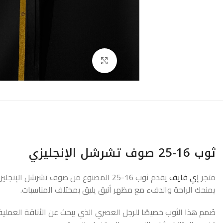
اضغط للتكبير
ثوب 16-25 صوف تشرشل الإنجليزي
متجر
إي فايف
يمنحك الراحة والدفء مع مظهر أنيق يليق بمختلف المناسبات.
صُمم هذا الثوب خصيصًا للرجل العصري الذي يبحث عن الأناقة العملية في