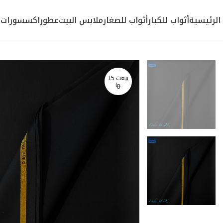
الرئيسية
أثواب للكبار
أثواب للصغار
ملابس البيت
عطور
اكسسورات
بيعت كل
ها