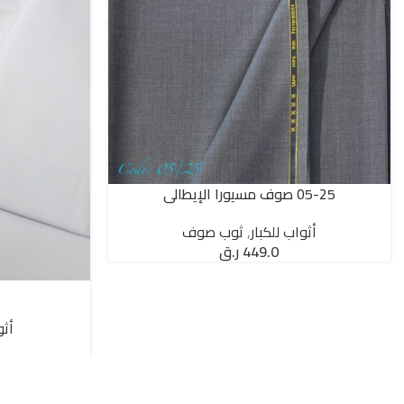
05-25 صوف مسيورا الإيطالي
SELECT OPTIONS
أثواب للكبار
,
ثوب صوف
449.0
ر.ق
SELECT OPTIONS
أثو