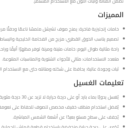
تضمن المتانة وثبات اللون مع الاستخدام المستمر.
المميزات
خامات إنجليزية فاخرة: يمنح صوف تشرشل ملمسًا ناعمًا ودفئًا مريحً
تصميم يناسب الذوق القطري: مزيج من الفخامة الخليجية والبساطة
راحة مثالية طوال اليوم: خامات متينة ومرنة توفر مظهرًا أنيقًا ورا
متعدد الاستخدامات: مثالي للأجواء الشتوية والمناسبات المتنوعة.
ثبات وجودة عالية: يحافظ على شكله ومتانته حتى مع الاستخدام الم
تعليمات الغسيل
يُغسل يدويًا بماء بارد أو على درجة حرارة لا تزيد عن 30 درجة مئوية.
يُفضل استخدام منظف خفيف مخصص للصوف للحفاظ على نعومة 
يُجفف على سطح مستوٍ بعيدًا عن أشعة الشمس المباشرة.
يُكوى على درجة حرارة منخفضة باستخدام قطعة قماش للحماية.