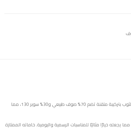
ف
يقدم ثوب 16-25 المصنوع من صوف تشرشل الإنجليزي الذي يتميز بجودة فائقة وملمس ناعم يناسب الذوق القطري. يتميز الثوب بتركيبة متقنة تضم 70% صوف طبيعي و30% سوبر 130، مما
يجعله خيارًا مثاليًا للمناسبات الرسمية واليومية. خاماته الممتازة