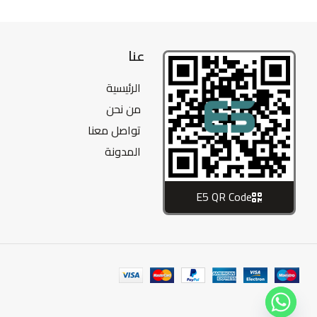
عنا
الرئيسية
من نحن
تواصل معنا
المدونة
E5 QR Code