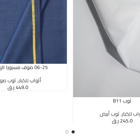
06-25 صوف مسيورا الإيطالي
SELECT OPTIONS
أثواب للكبار
,
ثوب صو
449.0
ر.ق
ثوب B11
اب للكبار
,
ثوب أبيض
245.0
ر.ق