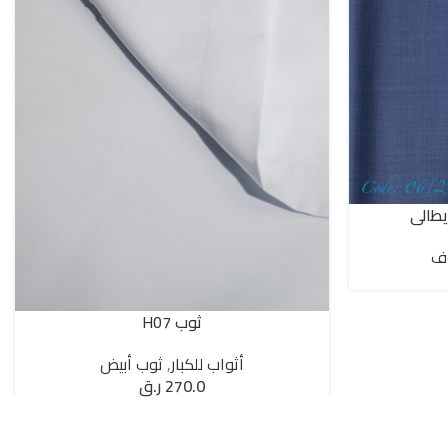
ف
ثوب H07
SELECT OPTIONS
أثواب للكبار
,
ثوب أبيض
270.0
ر.ق