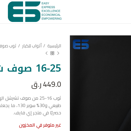
الرئيسية
أثواب للكبار
ثوب صو
16-25 صوف شرشل الإنجليزي
449.0
ر.ق
طبيعي و30% س
حصريًا في متجر إي فايف.
غير متوفر في المخزون