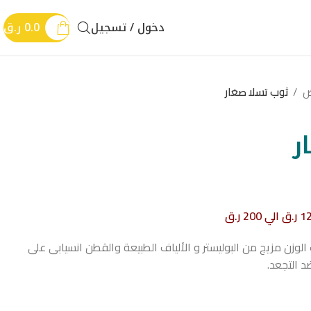
دخول / تسجيل
0.0
ر.ق
ض
ثوب تسلا صغار
ر
زن مزيج من البوليستر و الألياف الطبيعة والقطن انسيابى على
 التجعد.