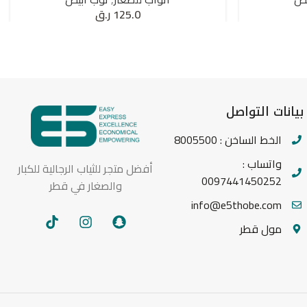
125.0
ر.ق
بيانات التواصل
الخط الساخن : 8005500
واتساب :
أفضل متجر للثياب الرجالية للكبار
0097441450252
والصغار في قطر
info@e5thobe.com
مول قطر