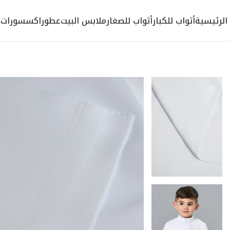
الرئيسية
أثواب للكبار
أثواب للصغار
ملابس البيت
عطور
اكسسورات