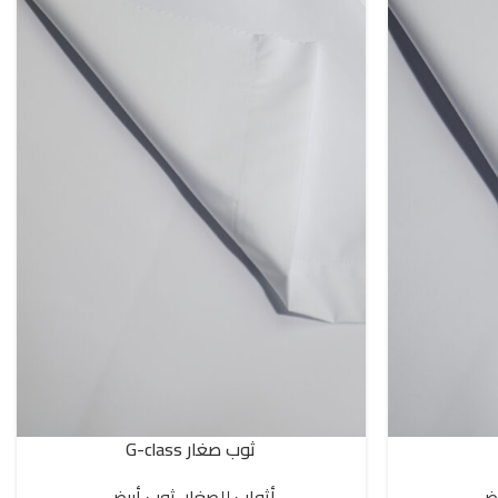
ثوب صغار G-class
SELECT OPTIONS
يض
أثواب للصغار
,
ثوب أبيض