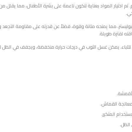
م. تم اختيار المواد بعناية لتكون ناعمة على بشرة الأطفال، مما يقلل 
كي.
ليستر، مما يمنحه متانة وقوة، فضلاً عن قدرته على مقاومة التجعد وال
ته لفترة طويلة.
هد للآباء. يمكن غسل الثوب في درجات حرارة منخفضة، ويجفف في الظل
لأقمشة.
معالجة القماش.
تخدام المتكرر.
الظل.