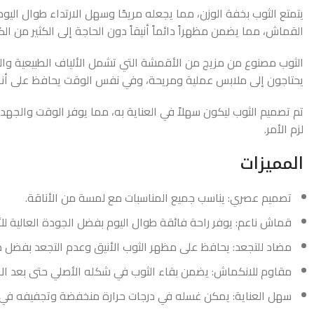
يتمتع الثوب بخفة الوزن، مما يجعله مريحًا وسهل الارتداء طوال اليو
القماش، مما يضمن مظهراً دائماً أنيقاً دون الحاجة إلى الكثير من ال
الثوب مصنوع من مزيج من الأقمشة التي تشمل الألياف الطبيعية والبو
يحتاجون إلى ملابس عملية ومريحة، وفي نفس الوقت يحافظ على أناق
تم تصميم الثوب ليكون سهلاً في العناية به، مما يوفر الوقت والج
لزم الأمر.
المميزات
تصميم عصري: يناسب جميع المناسبات مع لمسة من الأناقة.
قماش ناعم: يوفر راحة فائقة طوال اليوم بفضل الجودة العالية ل
مضاد للتجعد: يحافظ على مظهر الثوب الأنيق وعدم التجعد بفضل 
مقاوم للانكماش: يضمن بقاء الثوب في شكله الأصلي حتى بعد الاس
سهل العناية: يمكن غسله في درجات حرارة منخفضة وتجفيفه في 