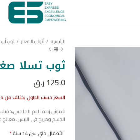
الرئيسية
أثواب للصغار
ثوب أبي
ثوب تسلا صغا
125.0
ر.ق
السعر حسب الطول يختلف من 125 ر.ق الي 200 ر.ق
قماش زبدة ناعم الملمس،خفيف الو
الجسم ومريح فى اللبس، معالج ضد
الأطفال حتي سن 14 سنة
*