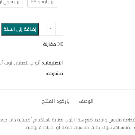
زرار لوجو E5
زرار بدون ل
إضافة إلى السلة
مقارنة
التصنيفات:
أثواب للصغار
,
ثوب أب
مشاركة:
الوصف
باركود المنتج
 قطعة ملابس واحدة. صُنع هذا الثوب بعناية باستخدام أقمشة ذات جودة ع
مناسبات، سواء كانت مناسبات خاصة أو احتياجات يومية.