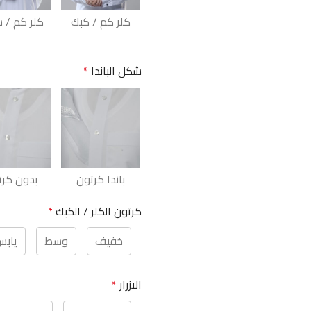
كلر كم / كبك
كلر كم / 
شكل الباندا
*
باندا كرتون
بدون كرت
كرتون الكلر / الكبك
*
خفيف
وسط
ياب
الازرار
*