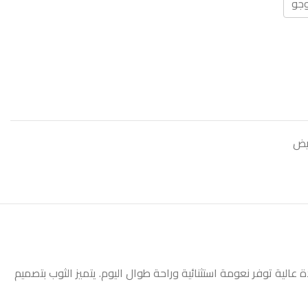
وجو
يض
الية توفر نعومة استثنائية وراحة طوال اليوم. يتميز الثوب بتصميم