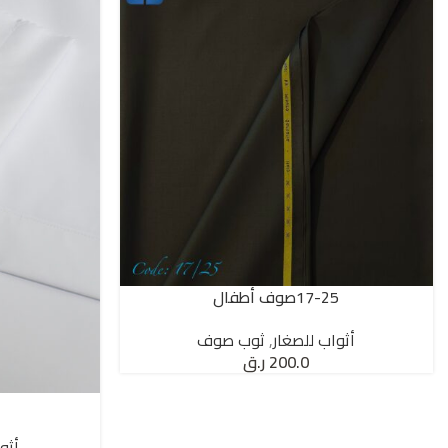
17-25صوف أطفال
SELECT OPTIONS
أثواب للصغار
,
ثوب صوف
200.0
ر.ق
SELECT OPTIONS
أثو