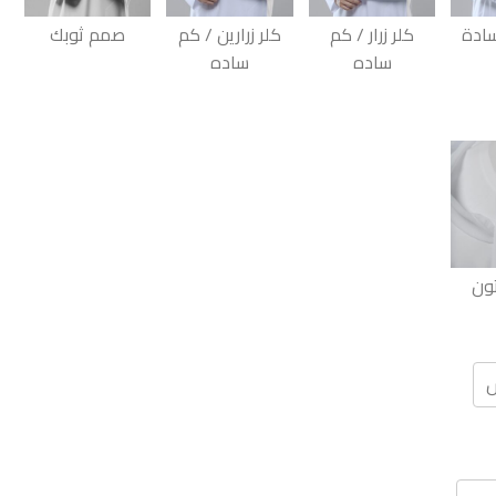
سادة
كلر زرار / كم
كلر زرارين / كم
صمم ثوبك
ساده
ساده
ون
س