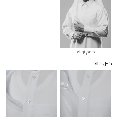
صمم ثوبك
شكل الباندا
*