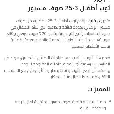
الوصف
ثوب أطفال 3-25 صوف مسيورا
متجر
إي فايف
يقدم ثوب أطفال 3-25 المصنوع من صوف
مسيورا الإيطالي بجودة فائقة وتصميم أنيق يلائم الأطفال في
جميع المناسبات. يتميز الثوب بتركيبة من 70% صوف طبيعي و30%
سوبر 140، مما يوفر للأطفال النعومة والدفء مع متانة عالية
تناسب الأنشطة اليومية.
صُمم هذا الثوب ليتناسب مع احتياجات الأطفال القطريين، سواء في
المناسبات الرسمية أو اليومية. خاماته المقاومة للتجعد
والانكماش تجعل الثوب يحتفظ بمظهره الأنيق حتى مع الاستخدام
المتكرر، مما يجعله خيارًا مثاليًا للصغار.
المميزات
خامات إيطالية فاخرة: صوف مسيورا يمنح الأطفال الراحة
والجودة العالية.