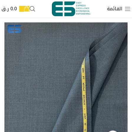
القائمة
0.0
ر.ق