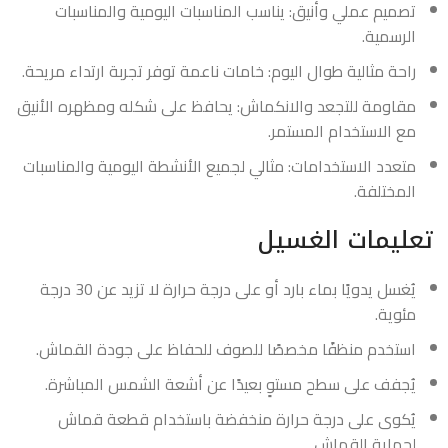
تصميم عملي وأنيق: يناسب المناسبات اليومية والمناسبات
الرسمية.
راحة مثالية طوال اليوم: خامات ناعمة توفر تجربة ارتداء مريحة.
مقاومة للتجعد والانكماش: يحافظ على شكله ومظهره الأنيق
مع الاستخدام المستمر.
متعدد الاستخدامات: مثالي لجميع الأنشطة اليومية والمناسبات
المختلفة.
تعليمات الغسيل
يُغسل يدويًا بماء بارد أو على درجة حرارة لا تزيد عن 30 درجة
مئوية.
استخدم منظفًا مخصصًا للصوف للحفاظ على جودة القماش.
يُجفف على سطح مستوٍ بعيدًا عن أشعة الشمس المباشرة.
يُكوى على درجة حرارة منخفضة باستخدام قطعة قماش
لحماية القماش.