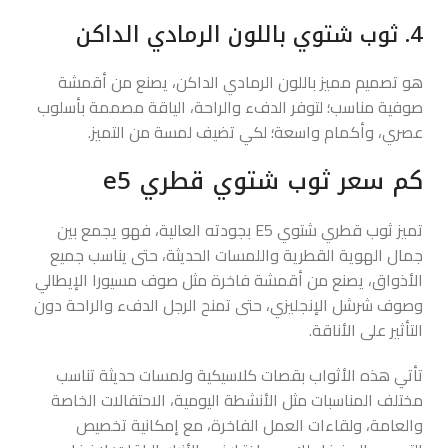
4. ثوب شتوي باللون الرمادي الداكن
هو تصميم مميز باللون الرمادي الداكن، يصنع من أقمشة
صوفية مناسب؛ لتوفر الدفء والراحة، الياقة مصممة بأسلوب
عصري، وأكمام واسعة؛ لكي تضيف لمسة من التميز.
كم سعر ثوب شتوي قطري e5
تميز ثوب قطري شتوي E5 بجودته العالية، فهو يجمع بين
جمال الهوية القطرية واللمسات الحديثة، حتى يناسب جميع
الأذواق، يصنع من أقمشة فاخرة مثل صوف مسيورا الإيطالي
وصوف شرشل الإنجليزي، حتى تمنح الرجل الدفء والراحة دون
التأثير على الأناقة.
تأتي هذه الأثواب بقصات كلاسيكية ولمسات حديثة تناسب
مختلف المناسبات مثل الأنشطة اليومية، الاحتفالات الخاصة
والعامة، ولقاءات العمل الفاخرة، مع إمكانية تخصيص