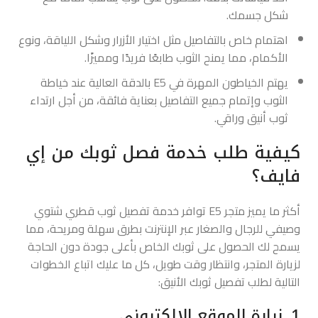
شكل جسمك.
اهتمام خاص بالتفاصيل مثل اختيار الأزرار وشكل اللياقة، ونوع
الأكمام، مما يمنح الثوب طابعًا فريدًا ومميزًا.
يهتم الخياطون المهرة في E5 بالدقة العالية عند خياطة
الثوب وإتمام جميع التفاصيل بعناية فائقة، من أجل ارتداء
ثوب أنيق وراقي.
كيفية طلب خدمة فصل ثوبك من إي
فايف؟
أكثر ما يميز متجر E5 توافر خدمة تفصيل ثوب قطري شتوي
وصيفي للرجال والصغار عبر الإنترنت بطرق سهلة ومريحة، مما
يسمح لك الحصول على ثوبك الخاص بأعلى جودة دون الحاجة
لزيارة المتجر، وانتظار وقت طويل، كل ما عليك اتباع الخطوات
التالية لطلب تفصيل ثوبك الأنيق:
1. زيارة الموقع الإلكتروني