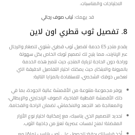
الاحتياجات والمناسبات.
قد يهمك:
ثياب صوف رجالي
8. تفصيل ثوب قطري اون لاين
يقدم متجر E5 خدمة تفصيل ثوب قطري شتوي للصغار والرجال
عبر الإنترنت، مما يتيح لك تصميم ثوبك الخاص بكل سهولة
وراحة دون الحاجة لزيارة المتجر، حيث تتميز هذه الخدمة
بالمرونة والابتكار، حيث يمكنك اختيار التفاصيل الدقيقة التي
تعكس ذوقك الشخصي، للاستفادة بالمزايا التالية:
يوفر مجموعة متنوعة من الأقمشة عالية الجودة، بما في
ذلك الأقمشة القطنية الفاخرة، الصوف الإنجليزي والإيطالي،
والمعالجة ضد التجعد والانكماش، لضمان الراحة والفخامة.
تحديد التصميم الذي يناسبك، مع إمكانية اختيار نوع الأزرار
المفضلة؛ لمنح لمسات عصرية تعزز من جاذبية الثوب.
أخذ قياساتك بدقة؛ للحصول على ثوب يتناسب تمامًا مع