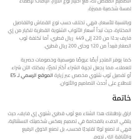
التصميم المفضل لك، مع اختيار نوع الأزرار، الياقات؛ لإضفاء
لمسة شخصية مميزة.
وبالنسبة للأسعار، فهي تختلف حسب نوع القماش والتفاصيل
المختارة، حيث تبدأ أسعار الأثواب الشتوية القطرية للكبار من إي
فايف بدءًا من 220 إلى 449 ريال قطري، أما تكلفة ثوب
الصغار فيبدأ من 120 وحتى 200 ريال قطري.
كما يوفر المتجر أيضًا عروضًا موسمية وخصومات حصرية
للعملاء، مما يجعل تجربة الشراء أكثر تميزًا، يمكنك الآن شراء
أو تفصيل ثوب شتوي مخصص عبر زيارة
الموقع الرسمي لـ E5
للاطلاع على أحدث التصاميم والألوان.
خاتمة
ارتق بإطلالتك هذا الشتاء مع ثوب قطري شتوي إي فايف، حيث
يلتقي الدفء بالفخامة في تصميم يعكس شخصيتك الاستثنائية،
فهي لا تصنع ثوبًا تقليديًا فحسب، بل تصنع الذوق الرفيع
والأناقة التي تدوم.