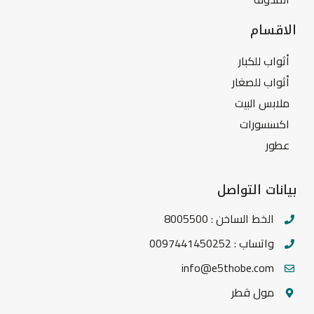
الاقسام
أثواب للكبار
أثواب للصغار
ملابس البيت
اكسسورات
عطور
بيانات التواصل
الخط الساخن : 8005500
واتساب : 0097441450252
info@e5thobe.com
مول قطر