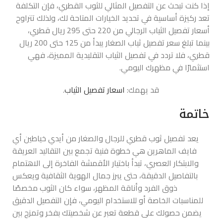
إذا كنت تبحث عن التفصيل المثالي للثوب القطري، فإن التكلفة
تعد ركيزة أساسية في تحديد الخيارات المتاحة لك، ولذلك تتراوح
أسعار تفصيل الثياب الرجالي من 220 حتى 295 ريال قطري،
بينما تبلغ سعر تفصيل ثياب الصغار يبدأ من 125 حتى 200 ريال
قطري، فلا تردد في تفصيل الثياب التقليدية المميزة، فهي
استثمارًا في مظهرك اليومي.
قد يهمك:
اسعار تفصيل الثياب
.
خاتمة
يعد تفصيل ثوب قطري للرجال والصغار من أيدي خياطين أي
فايف الماهرين هي خطوة فنية تجمع بين التقاليد العريقة
والابتكار العصري، تبدأ باختيار الأقمشة الفاخرة إلى الاهتمام
بالتفاصيل الدقيقة، حتى يبرز جمال الهوية الثقافية ويعكس
ذوق الفرد وأناقة المظهر، سواء كان الثوب مخصصًا
للمناسبات الخاصة أو للاستخدام اليومي، فإن التفصيل الدقيق
يضمن حصولك على قطعة تعبر عن شخصيتك بفخر وتمزج بين