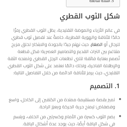
أسئلة شائعة
شكل الثوب القطري
في عالم الأزياء والموضة التقليدية، يظل الثوب القطري رمزًا
خالدًا للأناقة والهوية القطرية، خاصةً عند تفصيل ثوب قطري
للرجال أو
الصغار
، حيث نهتم جيدًا بالجودة والابتكار؛ لخلق مزيج
متناغم بين التراث القديم والتصاميم العصرية؛ فكل قطعة
تُصمم بعناية فائقة؛ لتلبي تطلعات الرجل القطري وتمنحه الثقة
والإطلالة الفاخرة، ولذلك دائمًا نعتمد على شكل الثوب القطري
التقليدي، حيث يرمز للأناقة الدائمة من خلال التفاصيل التالية:
1. التصميم
تميز بقصة مستقيمة ممتدة من الكتفين إلى الكاحل، واسع
وفضفاض؛ ليمنح حرية الحركة ويعزز الراحة.
يضم الثوب كسرة من الأمام وكسرتين من الخلف، ويتسم
في شكل الياقة أيضًا، حيث يوجد عدة أشكال الياقة.