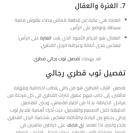
7. الغترة والعقال
الغترة: هي عبارة عن قطعة قماش بيضاء بنقوش فضية
بسيطة، وتوضع على الرأس.
العقال: هو الحزام الأسود الذي يثبت
الغترة
على الرأس؛
ليعكس مدى أصالة وعراقة الرجل القطري.
قد يهمك:
تفصيل ثوب رجالي قطري
.
تفصيل ثوب قطري رجالي
تفصيل الثياب القطري هو فن راقي يتطلب احترافية ومهارة
فائقين، إلى جانب فهم عميق للتراث القطري في كل مرحلة من
مراحل الخياطة، بدءًا من اختيار القماش، وحتى التفاصيل
الدقيقة خلال التصميم والتفصيل، حيث نُدرك أهمية تقديم ثوب
رجالي يجمع بين الراحة والأناقة؛ ليعكس شخصية الرجل القطري
بفخر وتميز، لذا تعتمد إ
ي فايف
على خياطين ماهرين في
تفصيل وحياكة الثوب القطري سواء للرجال، الشباب، الصغار،