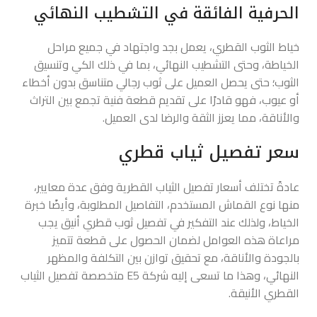
الحرفية الفائقة في التشطيب النهائي
خياط الثوب القطري، يعمل بجد واجتهاد في جميع مراحل
الخياطة، وحتى التشطيب النهائي، بما في ذلك الكي وتنسيق
الثوب؛ حتى يحصل العميل على ثوب رجالي متناسق بدون أخطاء
أو عيوب، فهو قادرًا على تقديم قطعة فنية تجمع بين التراث
والأناقة، مما يعزز الثقة والرضا لدى العميل.
سعر تفصيل ثياب قطري
عادةً تختلف أسعار تفصيل الثياب القطرية وفق عدة معايير،
منها نوع القماش المستخدم، التفاصيل المطلوبة، وأيضًا خبرة
الخياط، ولذلك عند التفكير في تفصيل ثوب قطري أنيق يجب
مراعاة هذه العوامل لضمان الحصول على قطعة تتميز
بالجودة والأناقة، مع تحقيق توازن بين التكلفة والمظهر
النهائي، وهذا ما تسعى إليه شركة E5 متخصصة تفصيل الثياب
القطري الأنيقة.