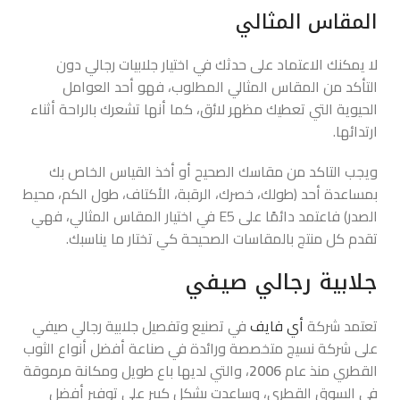
المقاس المثالي
لا يمكنك الاعتماد على حدثك في اختيار جلابيات رجالي دون
التأكد من المقاس المثالي المطلوب، فهو أحد العوامل
الحيوية التي تعطيك مظهر لائق، كما أنها تشعرك بالراحة أثناء
ارتدائها.
ويجب التاكد من مقاسك الصحيح أو أخذ القياس الخاص بك
بمساعدة أحد (طولك، خصرك، الرقبة، الأكتاف، طول الكم، محيط
الصدر) فاعتمد دائمًا على E5 في اختيار المقاس المثالي، فهي
تقدم كل منتج بالمقاسات الصحيحة كي تختار ما يناسبك.
جلابية رجالي صيفي
تعتمد شركة
أي فايف
في تصنيع وتفصيل جلابية رجالي صيفي
على شركة نسيج متخصصة ورائدة في صناعة أفضل أنواع الثوب
القطري منذ عام
2006
، والتي لديها باع طويل ومكانة مرموقة
في السوق القطري، وساعدت بشكل كبير على توفير أفضل