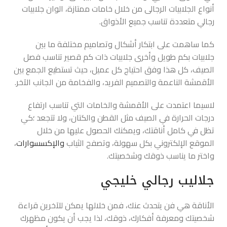
أنواع الجلابيات الرجالى من خلال خامات ممتازة، الوان جلابيات
رجالي متعددة تناسب جميع الأذواق.
كما ساهمت على ابتكار أشكال وتصاميم مختلفة ما بين
جلابيات بكم طويل وأخرى جلابيات ذات كم قصير تناسب فصل
الصيف، كل هذا وفق احتياج كل عميل، حيث تستطيع الجمع بين
الأقمشة الناعمة والتصميم الفريد، والفخامة من الجانب الآخر.
لاسيما اعتمدت على الأقمشة والخامات التي تناسب ارتفاع
درجات الحرارة في الصيف مثل القطن والكتان، ولا تتجعد ؛كي
تظل في كامل أناقتك، ويمكنك الحصول عليها من خلال
الموقع الإلكتروني بكل سهولة، وتصفح الثياب
والإكسسوارات
،
واختر ما يناسب ذوقك وشخصيتك.
جلاليب رجالي خليجي
الأناقة هي فن يتحدث عنك، فمن خلالها يمكن للآخرين قراءة
شخصيتك ومعرفة أفكارك، ذوقك، لذا يجب أن يكون مظهرك