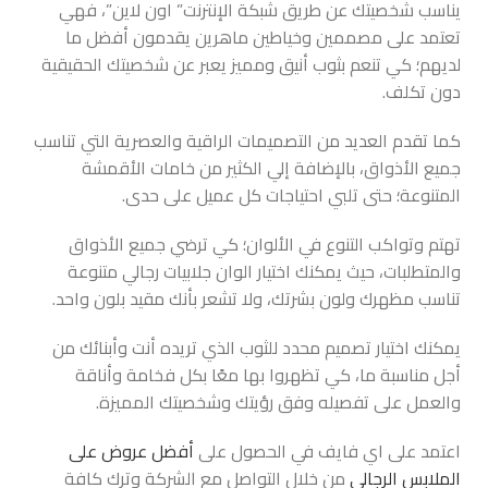
يناسب شخصيتك عن طريق شبكة الإنترنت” اون لاين”، فهي
تعتمد على مصممين وخياطين ماهرين يقدمون أفضل ما
لديهم؛ كي تنعم بثوب أنيق ومميز يعبر عن شخصيتك الحقيقية
دون تكلف.
كما تقدم العديد من التصميمات الراقية والعصرية التي تناسب
جميع الأذواق، بالإضافة إلي الكثير من خامات الأقمشة
المتنوعة؛ حتى تلبي احتياجات كل عميل على حدى.
تهتم وتواكب التنوع في الألوان؛ كي ترضي جميع الأذواق
والمتطلبات، حيث يمكنك اختيار الوان جلابيات رجالي متنوعة
تناسب مظهرك ولون بشرتك، ولا تشعر بأنك مقيد بلون واحد.
يمكنك اختيار تصميم محدد للثوب الذي تريده أنت وأبنائك من
أجل مناسبة ما، كي تظهروا بها معًا بكل فخامة وأناقة
والعمل على تفصيله وفق رؤيتك وشخصيتك المميزة.
اعتمد على اي فايف في الحصول على
أفضل عروض على
الملابس الرجالي
من خلال التواصل مع الشركة وترك كافة