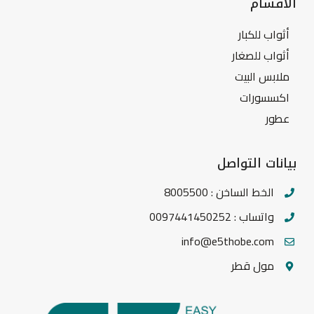
الاقسام
أثواب للكبار
أثواب للصغار
ملابس البيت
اكسسورات
عطور
بيانات التواصل
الخط الساخن : 8005500
واتساب : 0097441450252
info@e5thobe.com
مول قطر