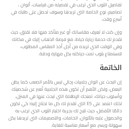
تفاصيل الثوب الذي ترغب في تفصيله من قياسات، ألوان ،
تصاميم، نوع الخامة التي تريدها وسوف تحصل على طلبك في
أسرع وقت.
وإن كنت لا تعرف مقاساتك أو غير متأكد منها فلا تقلق، حيث
نقدم لك خدمة زيارة خياط، مع فرصة الذهاب إليك في مكانك
وفي الوقت الذي تريده من أجل أخذ المقاس المطلوب،
للاستمتاع بثوب تمت حياكته بكل مهارة ودقة.
الخاتمة
إن البحث عن الوان جلابيات رجالي ليس بالأمر الصعب كما يظن
البعض، ولكن الأهم أن تكون هذه الجلابية تُعبر عن شخصيتك
وأسلوب حياتك، تمنحك الإطلالة التي تبحث عنها في المنزل،
لذلك اعتمد على E5 التي تقدم لك كل ما تحتاج إليه؛ كي تكون
دائمًا الأفضل، حيث تتيح لك بجرية اختيار الثوب الذي ترغب به
والحصول عليه بالألوان، الخامات، والتصميمات التي تريدها بكل
سهولة ويسر، مع أسعار مناسبة للغاية.